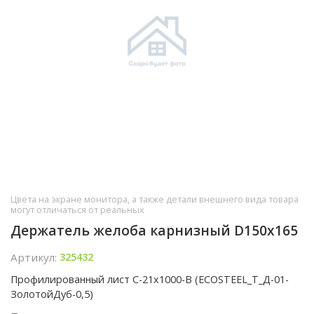
Цвета на экране монитора, а также детали внешнего вида товара
могут отличаться от реальных
Держатель желоба карнизный D150х165
Артикул
:
325432
Профилированный лист С-21x1000-B (ECOSTEEL_T_Д-01-
ЗолотойДуб-0,5)